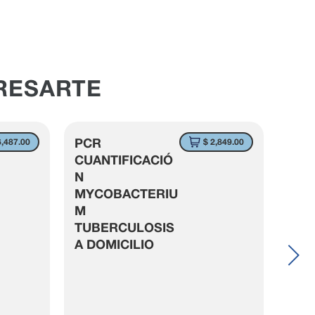
RESARTE
PCR
LAC
6,487.00
$ 2,849.00
CUANTIFICACIÓ
EN 
N
DOM
MYCOBACTERIU
M
TUBERCULOSIS
A DOMICILIO