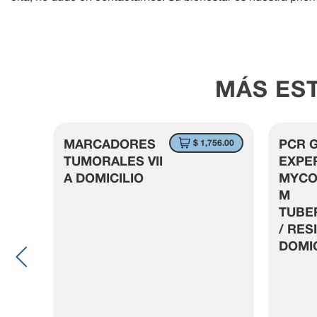
MÁS ES
MARCADORES
PCR 
4.00
$ 1,756.00
TUMORALES VII
EXPE
A DOMICILIO
MYCO
M
TUBE
/ RES
DOMIC