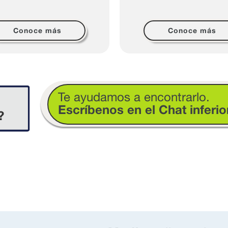
Conoce más
Conoce más
Te ayudamos a encontrarlo.
Escríbenos en el Chat inferio
?