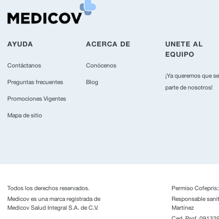
AYUDA
ACERCA DE
UNETE AL
EQUIPO
Contáctanos
Conócenos
¡Ya queremos que se
Preguntas frecuentes
Blog
parte de nosotros!
Promociones Vigentes
Mapa de sitio
Todos los derechos reservados.
Permiso Cofepri
Medicov es una marca registrada de
Responsable sani
Medicov Salud Integral S.A. de C.V.
Martínez
Ced. Prof. 0913