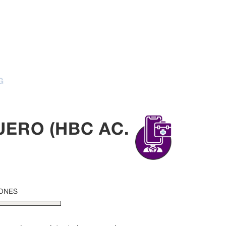
G
UERO (HBC AC.
IONES