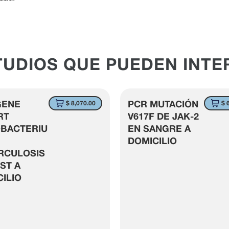
TUDIOS QUE PUEDEN INTE
GENE
PCR MUTACIÓN
$ 8,070.00
$ 
RT
V617F DE JAK-2
BACTERIU
EN SANGRE A
DOMICILIO
RCULOSIS
IST A
ILIO