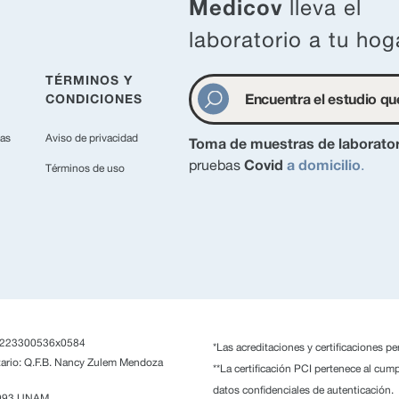
Medicov
lleva el
laboratorio a tu hog
TÉRMINOS Y
CONDICIONES
as
Aviso de privacidad
Toma de muestras de laborator
Covid
a domicilio
pruebas
.
Términos de uso
s:223300536x0584
*Las acreditaciones y certificaciones pe
tario: Q.F.B. Nancy Zulem Mendoza
**La certificación PCI pertenece al cump
datos confidenciales de autenticación.
2993 UNAM.